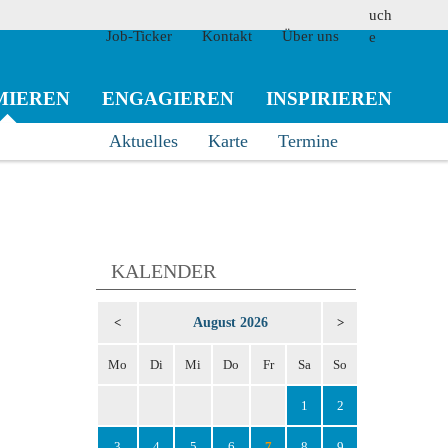
Job-Ticker
Kontakt
Über uns
MIEREN
ENGAGIEREN
INSPIRIEREN
Aktuelles
Karte
Termine
suchen
KALENDER
August 2026
<
>
Mo
Di
Mi
Do
Fr
Sa
So
1
2
3
4
5
6
7
8
9