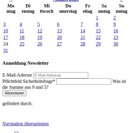
Mo
Di
Mi
Do
Fr
Sa
So
ntag
enstag
ttwoch
nnerstag
eitag
mstag
nntag
1
2
3
4
5
6
7
8
9
10
11
12
13
14
15
16
17
18
19
20
21
22
23
24
25
26
27
28
29
30
31
Anmeldung Newsletter
E-Mail-Adresse
Pflichtfeld
Sicherheitsfrage
*
Was ist
die Summe aus 9 und 5?
Abonnieren
gefördert durch:
Navigation überspringen