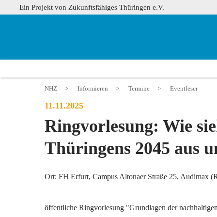
Ein Projekt von Zukunftsfähiges Thüringen e.V.
NHZ
>
Informieren
>
Termine
>
Eventleser
11.11.2025
Ringvorlesung: Wie si
Thüringens 2045 aus u
Ort: FH Erfurt, Campus Altonaer Straße 25, Audimax (R
öffentliche Ringvorlesung "Grundlagen der nachhaltige