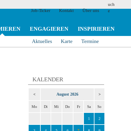
Job-Ticker
Kontakt
Über uns
MIEREN
ENGAGIEREN
INSPIRIEREN
Aktuelles
Karte
Termine
suchen
KALENDER
August 2026
<
>
Mo
Di
Mi
Do
Fr
Sa
So
1
2
3
4
5
6
7
8
9