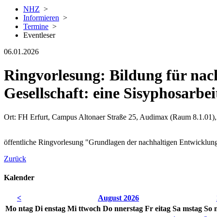
NHZ
>
Informieren
>
Termine
>
Eventleser
06.01.2026
Ringvorlesung: Bildung für nac
Gesellschaft: eine Sisyphosarbei
Ort: FH Erfurt, Campus Altonaer Straße 25, Audimax (Raum 8.1.01),
öffentliche Ringvorlesung "Grundlagen der nachhaltigen Entwicklun
Zurück
Kalender
<
August 2026
Mo
ntag
Di
enstag
Mi
ttwoch
Do
nnerstag
Fr
eitag
Sa
mstag
So