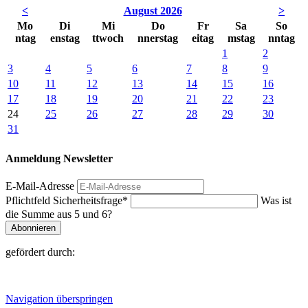
<
August 2026
>
Mo
Di
Mi
Do
Fr
Sa
So
ntag
enstag
ttwoch
nnerstag
eitag
mstag
nntag
1
2
3
4
5
6
7
8
9
10
11
12
13
14
15
16
17
18
19
20
21
22
23
24
25
26
27
28
29
30
31
Anmeldung Newsletter
E-Mail-Adresse
Pflichtfeld
Sicherheitsfrage
*
Was ist
die Summe aus 5 und 6?
Abonnieren
gefördert durch:
Navigation überspringen