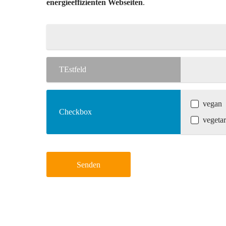
energieeffizienten Webseiten
.
TEstfeld
vegan
Checkbox
vegetar
Senden