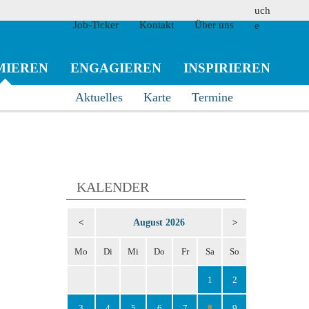
Job-Ticker
Kontakt
Über uns
MIEREN
ENGAGIEREN
INSPIRIEREN
Aktuelles
Karte
Termine
suchen
KALENDER
August 2026
<
>
Mo
Di
Mi
Do
Fr
Sa
So
1
2
3
4
5
6
7
8
9