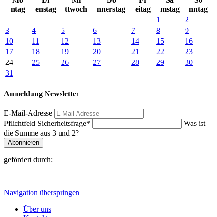
Mo
Di
Mi
Do
Fr
Sa
So
ntag
enstag
ttwoch
nnerstag
eitag
mstag
nntag
1
2
3
4
5
6
7
8
9
10
11
12
13
14
15
16
17
18
19
20
21
22
23
24
25
26
27
28
29
30
31
Anmeldung Newsletter
E-Mail-Adresse
Pflichtfeld
Sicherheitsfrage
*
Was ist
die Summe aus 3 und 2?
Abonnieren
gefördert durch:
Navigation überspringen
Über uns