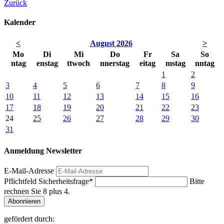
Zurück
Kalender
<
August 2026
>
Mo
Di
Mi
Do
Fr
Sa
So
ntag
enstag
ttwoch
nnerstag
eitag
mstag
nntag
1
2
3
4
5
6
7
8
9
10
11
12
13
14
15
16
17
18
19
20
21
22
23
24
25
26
27
28
29
30
31
Anmeldung Newsletter
E-Mail-Adresse
Pflichtfeld
Sicherheitsfrage
*
Bitte
rechnen Sie 8 plus 4.
Abonnieren
gefördert durch: