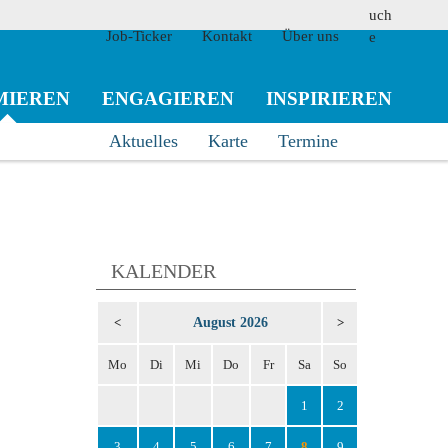
Job-Ticker
Kontakt
Über uns
MIEREN
ENGAGIEREN
INSPIRIEREN
Aktuelles
Karte
Termine
suchen
KALENDER
August 2026
<
>
Mo
Di
Mi
Do
Fr
Sa
So
1
2
3
4
5
6
7
8
9