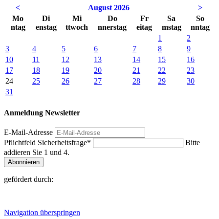
<
August 2026
>
Mo
Di
Mi
Do
Fr
Sa
So
ntag
enstag
ttwoch
nnerstag
eitag
mstag
nntag
1
2
3
4
5
6
7
8
9
10
11
12
13
14
15
16
17
18
19
20
21
22
23
24
25
26
27
28
29
30
31
Anmeldung Newsletter
E-Mail-Adresse
Pflichtfeld
Sicherheitsfrage
*
Bitte
addieren Sie 1 und 4.
Abonnieren
gefördert durch:
Navigation überspringen