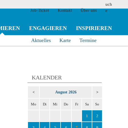
Job-Ticker
Kontakt
Über uns
MIEREN
ENGAGIEREN
INSPIRIEREN
Aktuelles
Karte
Termine
suchen
KALENDER
August 2026
<
>
Mo
Di
Mi
Do
Fr
Sa
So
1
2
3
4
5
6
7
8
9