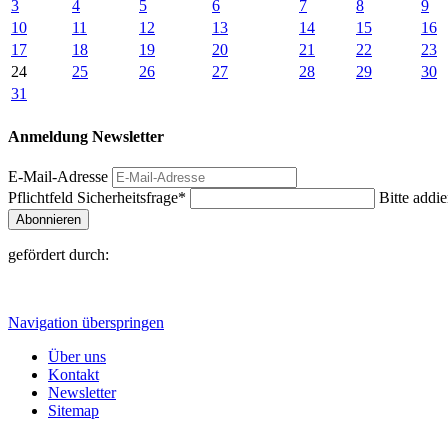
3
4
5
6
7
8
9
10
11
12
13
14
15
16
17
18
19
20
21
22
23
24
25
26
27
28
29
30
31
Anmeldung Newsletter
E-Mail-Adresse
Pflichtfeld
Sicherheitsfrage
*
Bitte addie
Abonnieren
gefördert durch:
Navigation überspringen
Über uns
Kontakt
Newsletter
Sitemap