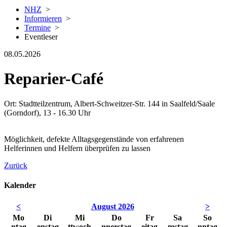
NHZ
>
Informieren
>
Termine
>
Eventleser
08.05.2026
Reparier-Café
Ort: Stadtteilzentrum, Albert-Schweitzer-Str. 144 in Saalfeld/Saale
(Gorndorf), 13 - 16.30 Uhr
Möglichkeit, defekte Alltagsgegenstände von erfahrenen
Helferinnen und Helfern überprüfen zu lassen
Zurück
Kalender
<
August 2026
>
Mo
Di
Mi
Do
Fr
Sa
So
ntag
enstag
ttwoch
nnerstag
eitag
mstag
nntag