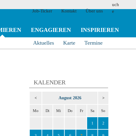
Job-Ticker
Kontakt
Über uns
MIEREN
ENGAGIEREN
INSPIRIEREN
Aktuelles
Karte
Termine
suchen
KALENDER
August 2026
<
>
Mo
Di
Mi
Do
Fr
Sa
So
1
2
3
4
5
6
7
8
9