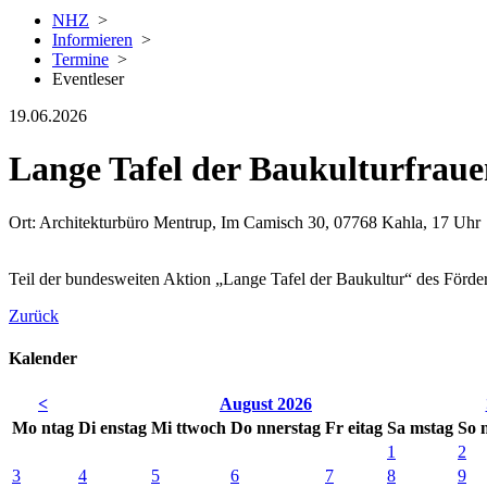
NHZ
>
Informieren
>
Termine
>
Eventleser
19.06.2026
Lange Tafel der Baukulturfrau
Ort: Architekturbüro Mentrup, Im Camisch 30, 07768 Kahla, 17 Uhr
Teil der bundesweiten Aktion „Lange Tafel der Baukultur“ des Förder
Zurück
Kalender
<
August 2026
Mo
ntag
Di
enstag
Mi
ttwoch
Do
nnerstag
Fr
eitag
Sa
mstag
So
1
2
3
4
5
6
7
8
9