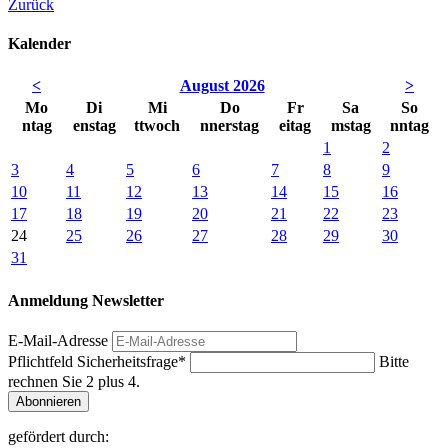
Zurück
Kalender
<
August 2026
>
Mo
Di
Mi
Do
Fr
Sa
So
ntag
enstag
ttwoch
nnerstag
eitag
mstag
nntag
1
2
3
4
5
6
7
8
9
10
11
12
13
14
15
16
17
18
19
20
21
22
23
24
25
26
27
28
29
30
31
Anmeldung Newsletter
E-Mail-Adresse
Pflichtfeld
Sicherheitsfrage
*
Bitte
rechnen Sie 2 plus 4.
Abonnieren
gefördert durch: