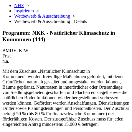
NHZ
>
Inspirieren
>
Wettbewerb & Ausschreibung
>
Wettbewerb & Ausschreibung - Details
Programm: NKK - Natürlicher Klimaschutz in
Kommunen (444)
BMUV; KfW
Frist
n.a.
Mit dem Zuschuss „Natürlicher Klimaschutz in
Kommunen“ werden
freiwillige Maßnahmen
‍‌ gefördert
, mit denen
Grün­flächen naturnah gestaltet und umgestaltet werden können,
Bäume gepflanzt, Natur­oasen in inner­örtlicher oder
Ortsrandlage
von Siedlungs­gebieten geschaffen und Flächen entsiegelt sowie die
natürlichen Boden­funktionen wieder hergestellt und verbessert
werden können. Gefördert werden Anschaffungen, Dienstleistungen
Dritter sowie Planungs­leistungen und Personal­kosten. Der Zuschuss
beträgt
50 % (bis
80 % für finanzschwache Kommunen) der
förderfähigen Kosten. Der zusagefähige Zuschuss muss für jeden
eingereichten Antrag mindestens
15.000 €
betragen.