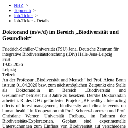
NHZ
>
Topmenü
>
Job-Ticker
>
Job-Ticker - Details
Doktorand (m/w/d) im Bereich „Biodiversität und
Gesundheit“
Friedrich-Schiller-Universität (FSU) Jena, Deutsche Zentrum für
integrative Biodiversitätsforschung (iDiv) Halle-Jena-Leipzig
Frist
19.02.2026
Leipzig
Teilzeit
An der Professur „Biodiversität und Mensch“ bei Prof. Aletta Bonn
ist zum 01.04.2026 bzw. zum nächstmöglichen Zeitpunkt eine Stelle
als Doktorand:in im Bereich „Biodiversität und
Gesundheit“ befristet für 3 Jahre zu besetzen. Der/die Doktorand:in
arbeitet i. R. des DFG-geförderten Projekts „BEhealthy - Interacting
effects of forest management, biodiversity and climatic events on
human health“ in Kooperation mit Prof. Scherer-Lorenzen und Prof.
Christiane Werner, Universität Freiburg, im Rahmen der
Biodiversitäts-Exploratorien. Geplant sind experimentelle
Untersuchungen zum Einfluss von Biodiversität auf verschiedene