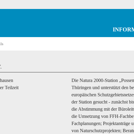
INFOR
ils
.
shausen
Die Natura 2000-Station „Possen“
er Teilzeit
Thüringen und unterstützt den b
europäischen Schutzgebietsnetze
der Station gesucht - zunächst bi
die Abstimmung mit der Büroleit
die Umsetzung von FFH-Fachbei
Fachplanungen; Projektanträge 
von Naturschutzprojekten; Bera