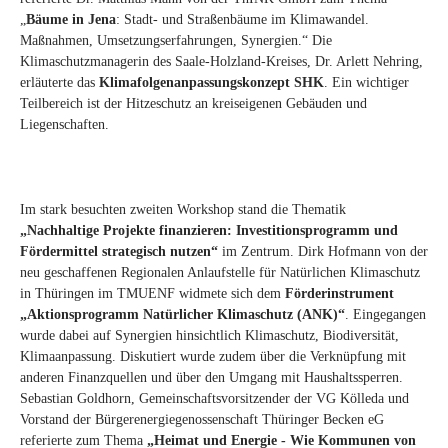
„
Bäume in Jena
: Stadt- und Straßenbäume im Klimawandel.
Maßnahmen, Umsetzungserfahrungen, Synergien.“ Die
Klimaschutzmanagerin des Saale-Holzland-Kreises, Dr. Arlett Nehring,
erläuterte das
Klimafolgenanpassungskonzept SHK
. Ein wichtiger
Teilbereich ist der Hitzeschutz an kreiseigenen Gebäuden und
Liegenschaften.
Im stark besuchten zweiten Workshop stand die Thematik
„Nachhaltige Projekte finanzieren: Investitionsprogramm und
Fördermittel strategisch nutzen“
im Zentrum. Dirk Hofmann von der
neu geschaffenen Regionalen Anlaufstelle für Natürlichen Klimaschutz
in Thüringen im TMUENF widmete sich dem
Förderinstrument
„Aktionsprogramm Natürlicher Klimaschutz (ANK)“
. Eingegangen
wurde dabei auf Synergien hinsichtlich Klimaschutz, Biodiversität,
Klimaanpassung. Diskutiert wurde zudem über die Verknüpfung mit
anderen Finanzquellen und über den Umgang mit Haushaltssperren.
Sebastian Goldhorn, Gemeinschaftsvorsitzender der VG Kölleda und
Vorstand der Bürgerenergiegenossenschaft Thüringer Becken eG
referierte zum Thema
„Heimat und Energie - Wie Kommunen von