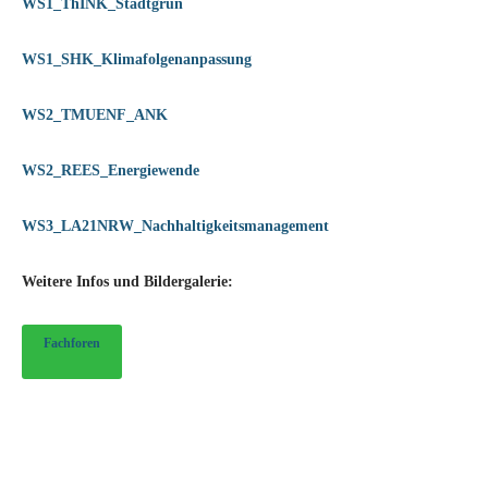
WS1_ThINK_Stadtgrün
WS1_SHK_Klimafolgenanpassung
WS2_TMUENF_ANK
WS2_REES_Energiewende
WS3_LA21NRW_Nachhaltigkeitsmanagement
Weitere Infos und Bildergalerie:
Fachforen