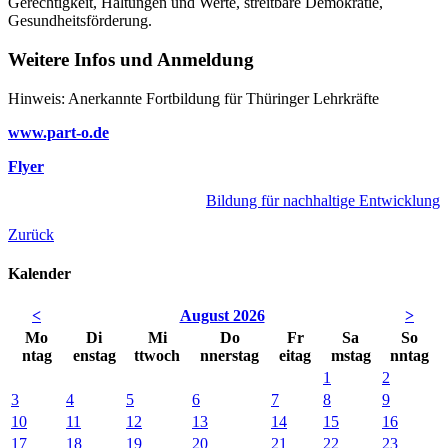
Gerechtigkeit, Haltungen und Werte, streitbare Demokratie,
Gesundheitsförderung.
Weitere Infos und Anmeldung
Hinweis: Anerkannte Fortbildung für Thüringer Lehrkräfte
www.part-o.de
Flyer
Bildung für nachhaltige Entwicklung
Zurück
Kalender
<
August 2026
>
Mo
Di
Mi
Do
Fr
Sa
So
ntag
enstag
ttwoch
nnerstag
eitag
mstag
nntag
1
2
3
4
5
6
7
8
9
10
11
12
13
14
15
16
17
18
19
20
21
22
23