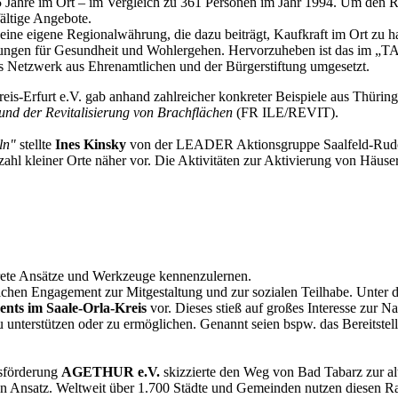
Jahre im Ort – im Vergleich zu 361 Personen im Jahr 1994. Um den Ri
fältige Angebote.
 eine eigene Regionalwährung, die dazu beiträgt, Kaufkraft im Ort zu ha
ngen für Gesundheit und Wohlergehen. Hervorzuheben ist das im „TABB
s Netzwerk aus Ehrenamtlichen und der Bürgerstiftung umgesetzt.
furt e.V. gab anhand zahlreicher konkreter Beispiele aus Thüring
 und der Revitalisierung von Brachflächen
(FR ILE/REVIT).
ln"
stellte
Ines Kinsky
von der LEADER Aktionsgruppe Saalfeld-Rudol
ahl kleiner Orte näher vor. Die Aktivitäten zur Aktivierung von Häuse
rete Ansätze und Werkzeuge kennenzulernen.
ichen Engagement zur Mitgestaltung und zur sozialen Teilhabe. Unter 
nts im Saale-Orla-Kreis
vor. Dieses stieß auf großes Interesse z
nterstützen oder zu ermöglichen. Genannt seien bspw. das Bereitstel
sförderung
AGETHUR e.V.
skizzierte den Weg von Bad Tabarz zur 
n Ansatz. Weltweit über 1.700 Städte und Gemeinden nutzen diesen Ra