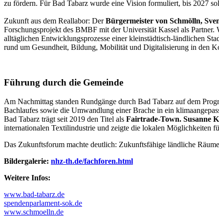
zu fördern. Für Bad Tabarz wurde eine Vision formuliert, bis 2027 so
Zukunft aus dem Reallabor: Der
Bürgermeister von Schmölln, Sve
Forschungsprojekt des BMBF mit der Universität Kassel als Partner
alltäglichen Entwicklungsprozesse einer kleinstädtisch-ländlichen St
rund um Gesundheit, Bildung, Mobilität und Digitalisierung in de
Führung durch die Gemeinde
Am Nachmittag standen Rundgänge durch Bad Tabarz auf dem Pro
Bachlaufes sowie die Umwandlung einer Brache in ein klimaangepass
Bad Tabarz trägt seit 2019 den Titel als
Fairtrade-Town. Susanne Kal
internationalen Textilindustrie und zeigte die lokalen Möglichkeiten 
Das Zukunftsforum machte deutlich: Zukunftsfähige ländliche Räume 
Bildergalerie:
nhz-th.de/fachforen.html
Weitere Infos:
www.bad-tabarz.de
spendenparlament-sok.de
www.schmoelln.de