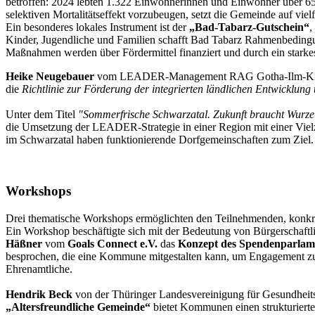
betroffen: 2024 lebten 1.322 Einwohnerinnen und Einwohner über 65 
selektiven Mortalitätseffekt vorzubeugen, setzt die Gemeinde auf viel
Ein besonderes lokales Instrument ist der
„Bad-Tabarz-Gutschein“
,
Kinder, Jugendliche und Familien schafft Bad Tabarz Rahmenbedingu
Maßnahmen werden über Fördermittel finanziert und durch ein starke
Heike Neugebauer
vom LEADER-Management RAG Gotha-Ilm-Kreis-Er
die
Richtlinie zur Förderung der integrierten ländlichen Entwicklung
Unter dem Titel
"Sommerfrische Schwarzatal. Zukunft braucht Wurze
die Umsetzung der LEADER-Strategie in einer Region mit einer Vielz
im Schwarzatal haben funktionierende Dorfgemeinschaften zum Ziel.
Workshops
Drei thematische Workshops ermöglichten den Teilnehmenden, konk
Ein Workshop beschäftigte sich mit der Bedeutung von Bürgerschaftl
Häßner
vom
Goals Connect e.V.
das
Konzept des Spendenparlame
besprochen, die eine Kommune mitgestalten kann, um Engagement zu u
Ehrenamtliche.
Hendrik Beck
von der Thüringer Landesvereinigung für Gesundheit
„Altersfreundliche Gemeinde“
bietet Kommunen einen strukturierte