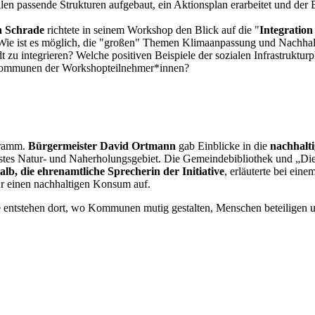
llen passende Strukturen aufgebaut, ein Aktionsplan erarbeitet und der
n Schrade
richtete in seinem Workshop den Blick auf die "
Integration
. Wie ist es möglich, die "großen" Themen Klimaanpassung und Nachha
adt zu integrieren? Welche positiven Beispiele der sozialen Infrastruk
n Kommunen der Workshopteilnehmer*innen?
gramm.
Bürgermeister David Ortmann
gab Einblicke in die
nachhalt
tes Natur- und Naherholungsgebiet. Die Gemeindebibliothek und „Die 
b, die ehrenamtliche Sprecherin der Initiative
, erläuterte bei ei
für einen nachhaltigen Konsum auf.
entstehen dort, wo Kommunen mutig gestalten, Menschen beteiligen un