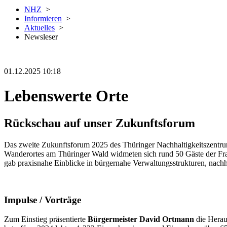
NHZ
>
Informieren
>
Aktuelles
>
Newsleser
01.12.2025 10:18
Lebenswerte Orte
Rückschau auf unser Zukunftsforum
Das zweite Zukunftsforum 2025 des Thüringer Nachhaltigkeitszentru
Wanderortes am Thüringer Wald widmeten sich rund 50 Gäste der Fra
gab praxisnahe Einblicke in bürgernahe Verwaltungsstrukturen, nach
Impulse / Vorträge
Zum Einstieg präsentierte
Bürgermeister David Ortmann
die Herau