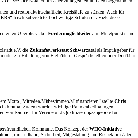
siken sozialer Isolation im Alter zu begegnen und dem sogenannten
lten und regionalwirtschaftliche Kreisläufe zu stärken. Auch für
S“ frisch zubereitete, hochwertige Schulessen. Viele dieser
en einen Überblick über
Fördermöglichkeiten
. Im Mittelpunkt stand
stadt e.V. die
Zukunftswerkstatt Schwarzatal
als Impulsgeber für
rn oder zur Erhaltung von Freibädern, Gesprächsreihen oder Dorfkino
dem Motto „Mitreden.Mitbestimmen.Mitfinanzieren“ stellte
Chris
ur Nachahmung. Zudem wurden wichtige Rahmenbedingungen
len von Räumen für Vereine und Qualifizierungsangebote für
altersfreundlichen Kommune. Das Konzept der
WHO-Initiative
hmen, um Teilhabe, Sicherheit, Mitgestaltung und Respekt im Alter