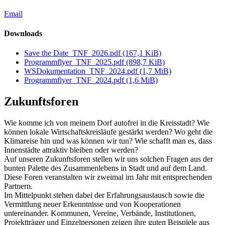
Email
Downloads
Save the Date_TNF_2026.pdf
(167,1 KiB)
Programmflyer_TNF_2025.pdf
(898,7 KiB)
WSDokumentation_TNF_2024.pdf
(1,7 MiB)
Programmflyer_TNF_2024.pdf
(1,6 MiB)
Zukunftsforen
Wie komme ich von meinem Dorf autofrei in die Kreisstadt? Wie
können lokale Wirtschaftskreisläufe gestärkt werden? Wo geht die
Klimareise hin und was können wir tun? Wie schafft man es, dass
Innenstädte attraktiv bleiben oder werden?
Auf unseren Zukunftsforen stellen wir uns solchen Fragen aus der
bunten Palette des Zusammenlebens in Stadt und auf dem Land.
Diese Foren veranstalten wir zweimal im Jahr mit entsprechenden
Partnern.
Im Mittelpunkt stehen dabei der Erfahrungsaustausch sowie die
Vermittlung neuer Erkenntnisse und von Kooperationen
untereinander. Kommunen, Vereine, Verbände, Institutionen,
Projektträger und Einzelpersonen zeigen ihre guten Beispiele aus