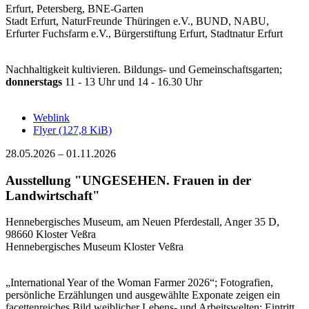
Erfurt, Petersberg, BNE-Garten
Stadt Erfurt, NaturFreunde Thüringen e.V., BUND, NABU,
Erfurter Fuchsfarm e.V., Bürgerstiftung Erfurt, Stadtnatur Erfurt
Nachhaltigkeit kultivieren. Bildungs- und Gemeinschaftsgarten;
donnerstags
11 - 13 Uhr und 14 - 16.30 Uhr
Weblink
Flyer
(127,8 KiB)
28.05.2026
–
01.11.2026
Ausstellung "UNGESEHEN. Frauen in der
Landwirtschaft"
Hennebergisches Museum, am Neuen Pferdestall, Anger 35 D,
98660 Kloster Veßra
Hennebergisches Museum Kloster Veßra
„International Year of the Woman Farmer 2026“; Fotografien,
persönliche Erzählungen und ausgewählte Exponate zeigen ein
facettenreiches Bild weiblicher Lebens- und Arbeitswelten; Eintritt