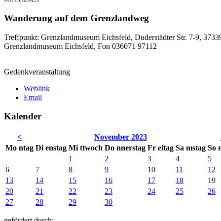
Wanderung auf dem Grenzlandweg
Treffpunkt: Grenzlandmuseum Eichsfeld, Duderstädter Str. 7-9, 3733
Grenzlandmuseum Eichsfeld, Fon 036071 97112
Gedenkveranstaltung
Weblink
Email
Kalender
<
November 2023
Mo
ntag
Di
enstag
Mi
ttwoch
Do
nnerstag
Fr
eitag
Sa
mstag
So
1
2
3
4
5
6
7
8
9
10
11
12
13
14
15
16
17
18
19
20
21
22
23
24
25
26
27
28
29
30
gefördert durch: