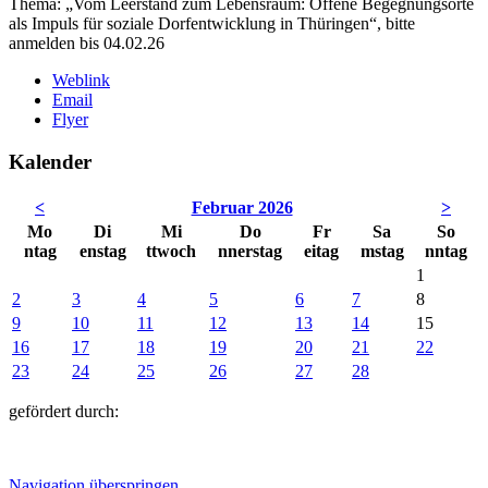
Thema: „Vom Leerstand zum Lebensraum: Offene Begegnungsorte
als Impuls für soziale Dorfentwicklung in Thüringen“, bitte
anmelden bis 04.02.26
Weblink
Email
Flyer
Kalender
<
Februar 2026
>
Mo
Di
Mi
Do
Fr
Sa
So
ntag
enstag
ttwoch
nnerstag
eitag
mstag
nntag
1
2
3
4
5
6
7
8
9
10
11
12
13
14
15
16
17
18
19
20
21
22
23
24
25
26
27
28
gefördert durch:
Navigation überspringen