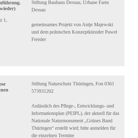
Stiftung Bauhaus Dessau, Urbane Farm
inführung.
wieder)
Dessau
z 1,
gemeinsames Projekt von Antje Majewski
und dem polnischen Konzeptkünstler Paweł
Freisler
Stiftung Naturschutz Thüringen, Fon 0361
ose
ünen
573931202
Anlässlich des Pflege-, Entwicklungs- und
Informationsplan (PEIPL), der aktuell für das
Nationale Naturmonument „Grünes Band
Thüringen“ erstellt wird; bitte anmelden für
die einzelnen Termine