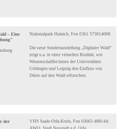
Nationalpark Hainich, Fon 0361 573914008
ald – Eine
schung"
Die neue Sonderausstellung „Digitaler Wald“
emsburg
zeigt u.a. in einer virtuellen Realität, wie
Wissenschaftler:innen der Universitäten
Göttingen und Leipzig den Einfluss von
Dürre auf den Wald erforschen.
VHS Saale-Orla-Kreis, Fon 03663 488144;
r der
AWO, Stadt Neustadt a.d. Orla