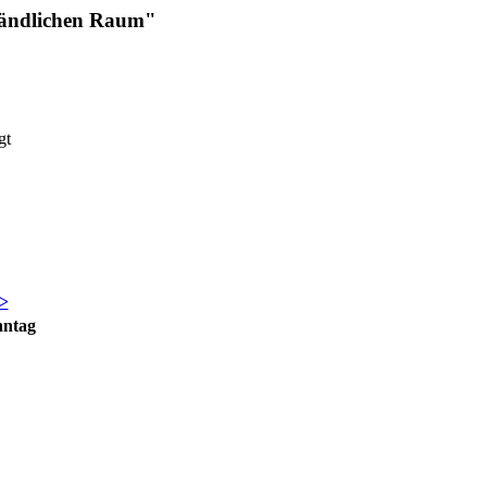
 ländlichen Raum"
gt
>
nntag