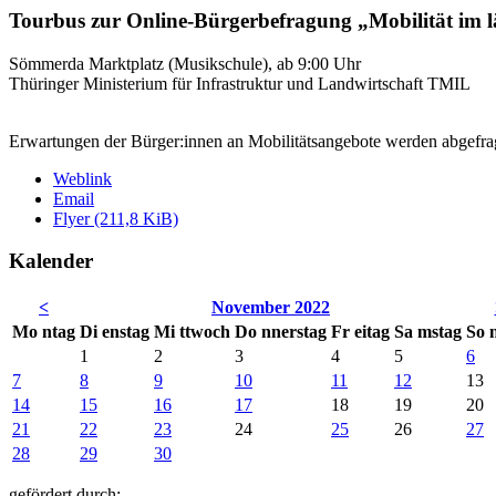
Tourbus zur Online-Bürgerbefragung „Mobilität im
Sömmerda Marktplatz (Musikschule), ab 9:00 Uhr
Thüringer Ministerium für Infrastruktur und Landwirtschaft TMIL
Erwartungen der Bürger:innen an Mobilitätsangebote werden abgefra
Weblink
Email
Flyer
(211,8 KiB)
Kalender
<
November 2022
Mo
ntag
Di
enstag
Mi
ttwoch
Do
nnerstag
Fr
eitag
Sa
mstag
So
1
2
3
4
5
6
7
8
9
10
11
12
13
14
15
16
17
18
19
20
21
22
23
24
25
26
27
28
29
30
gefördert durch: