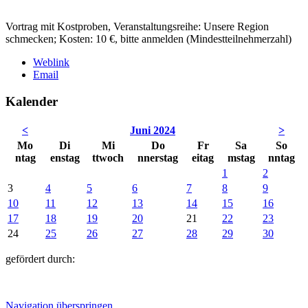
Vortrag mit Kostproben, Veranstaltungsreihe: Unsere Region
schmecken; Kosten: 10 €, bitte anmelden (Mindestteilnehmerzahl)
Weblink
Email
Kalender
<
Juni 2024
>
Mo
Di
Mi
Do
Fr
Sa
So
ntag
enstag
ttwoch
nnerstag
eitag
mstag
nntag
1
2
3
4
5
6
7
8
9
10
11
12
13
14
15
16
17
18
19
20
21
22
23
24
25
26
27
28
29
30
gefördert durch:
Navigation überspringen