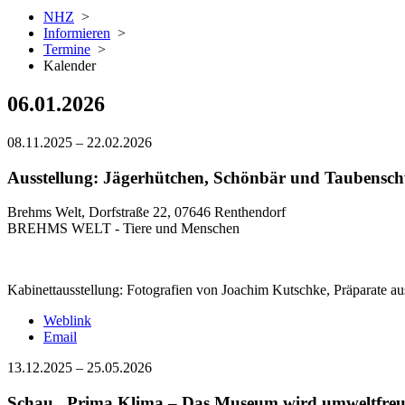
NHZ
>
Informieren
>
Termine
>
Kalender
06.01.2026
08.11.2025
–
22.02.2026
Ausstellung: Jägerhütchen, Schönbär und Taubenschw
Brehms Welt, Dorfstraße 22, 07646 Renthendorf
BREHMS WELT - Tiere und Menschen
Kabinettausstellung: Fotografien von Joachim Kutschke, Präparate a
Weblink
Email
13.12.2025
–
25.05.2026
Schau „Prima Klima – Das Museum wird umweltfreu