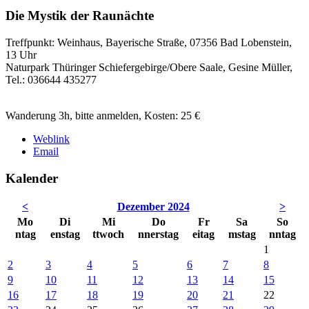
Die Mystik der Raunächte
Treffpunkt: Weinhaus, Bayerische Straße, 07356 Bad Lobenstein,
13 Uhr
Naturpark Thüringer Schiefergebirge/Obere Saale, Gesine Müller,
Tel.: 036644 435277
Wanderung 3h, bitte anmelden, Kosten: 25 €
Weblink
Email
Kalender
<
Dezember 2024
>
Mo
Di
Mi
Do
Fr
Sa
So
ntag
enstag
ttwoch
nnerstag
eitag
mstag
nntag
1
2
3
4
5
6
7
8
9
10
11
12
13
14
15
16
17
18
19
20
21
22