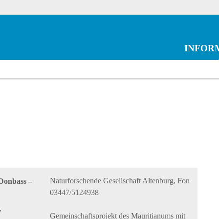
INFOR
Naturforschende Gesellschaft Altenburg, Fon
 Donbass –
03447/5124938
,
Gemeinschaftsprojekt des Mauritianums mit