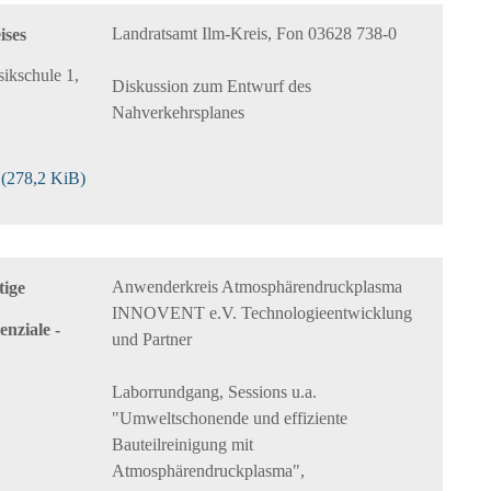
Landratsamt Ilm-Kreis, Fon 03628 738-0
ises
ikschule 1,
Diskussion zum Entwurf des
Nahverkehrsplanes
r
(278,2 KiB)
Anwenderkreis Atmosphärendruckplasma
tige
INNOVENT e.V. Technologieentwicklung
nziale -
und Partner
Laborrundgang, Sessions u.a.
"Umweltschonende und effiziente
Bauteilreinigung mit
Atmosphärendruckplasma",