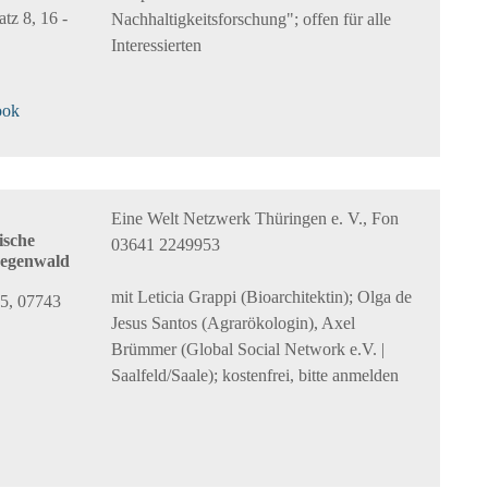
tz 8, 16 -
Nachhaltigkeitsforschung"; offen für alle
Interessierten
ook
Eine Welt Netzwerk Thüringen e. V., Fon
ische
03641 2249953
Regenwald
mit Leticia Grappi (Bioarchitektin); Olga de
25, 07743
Jesus Santos (Agrarökologin), Axel
Brümmer (Global Social Network e.V. |
Saalfeld/Saale); kostenfrei, bitte anmelden