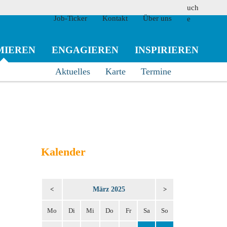
Job-Ticker
Kontakt
Über uns
MIEREN
ENGAGIEREN
INSPIRIEREN
Aktuelles
Karte
Termine
suchen
Kalender
März 2025
<
>
Mo
Di
Mi
Do
Fr
Sa
So