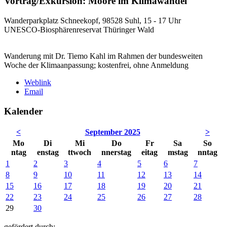
Vortrag/Exkursion: Moore im Klimawandel
Wanderparkplatz Schneekopf, 98528 Suhl, 15 - 17 Uhr
UNESCO-Biosphärenreservat Thüringer Wald
Wanderung mit Dr. Tiemo Kahl im Rahmen der bundesweiten
Woche der Klimaanpassung; kostenfrei, ohne Anmeldung
Weblink
Email
Kalender
<
September 2025
>
Mo
Di
Mi
Do
Fr
Sa
So
ntag
enstag
ttwoch
nnerstag
eitag
mstag
nntag
1
2
3
4
5
6
7
8
9
10
11
12
13
14
15
16
17
18
19
20
21
22
23
24
25
26
27
28
29
30
gefördert durch: