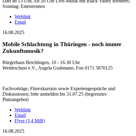
Dart ab 13 Uhr, Ab 20 Uhr Live-Musik mit Black Valley Brothers;
Sonntag: Entenrennen
Weblink
Email
16.08.2025
Mobile Schlachtung in Thüringen - noch immer
Zukunftsmusik?
Bürgerhaus Beichlingen, 10 - 16.30 Uhr
Weideschuss e.V., Angela Grahmann, Fon 0171 5870125
Fachvorträge, Flurexkursion sowie Expertengespräche und
Diskussionen; bitte anmelden bis 31.07.25 (begrenztes
Platzangebot)
Weblink
Email
Flyer
(3,4 MiB)
16.08.2025