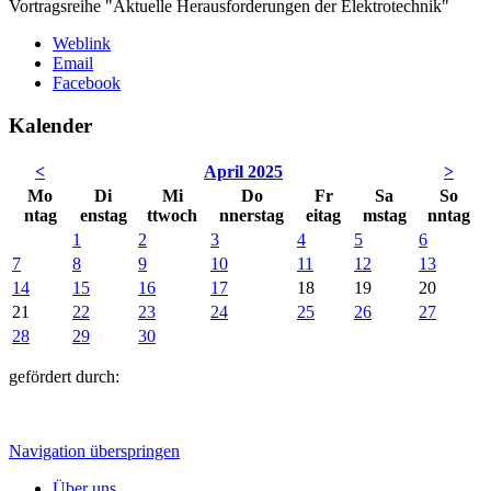
Vortragsreihe "Aktuelle Herausforderungen der Elektrotechnik"
Weblink
Email
Facebook
Kalender
<
April 2025
>
Mo
Di
Mi
Do
Fr
Sa
So
ntag
enstag
ttwoch
nnerstag
eitag
mstag
nntag
1
2
3
4
5
6
7
8
9
10
11
12
13
14
15
16
17
18
19
20
21
22
23
24
25
26
27
28
29
30
gefördert durch:
Navigation überspringen
Über uns